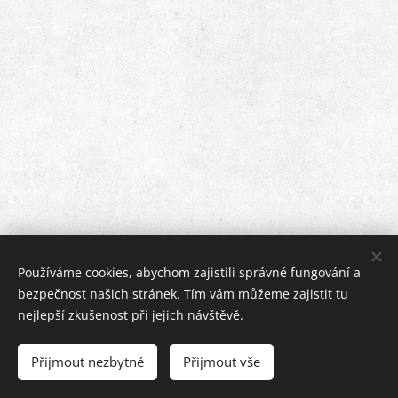
Používáme cookies, abychom zajistili správné fungování a
bezpečnost našich stránek. Tím vám můžeme zajistit tu
nejlepší zkušenost při jejich návštěvě.
© 2022 Všechna práva vyhrazena
Přijmout nezbytné
Přijmout vše
Cookies