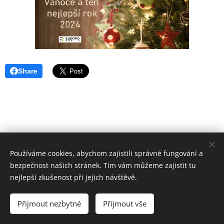
Share
Používáme cookies, abychom zajistili správné fungování a
bezpečnost našich stránek. Tím vám můžeme zajistit tu
nejlepší zkušenost při jejich návštěvě.
© 2022 Všechna práva vyhrazena
Přijmout nezbytné
Přijmout vše
Cookies